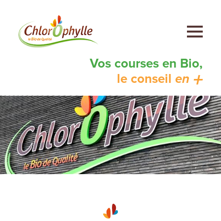
Aller
au
contenu
principal
Vos courses en Bio,
+
le conseil
en
Main
content